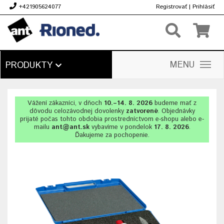
+421905624077
Registrovať
|
Prihlásiť
€
MENU
PRODUKTY
Vážení zákazníci, v dňoch
10.–14. 8. 2026
budeme mať z
dôvodu celozávodnej dovolenky
zatvorené
. Objednávky
prijaté počas tohto obdobia prostredníctvom e-shopu alebo e-
mailu
ant@ant.sk
vybavíme v pondelok
17. 8. 2026
.
Ďakujeme za pochopenie.