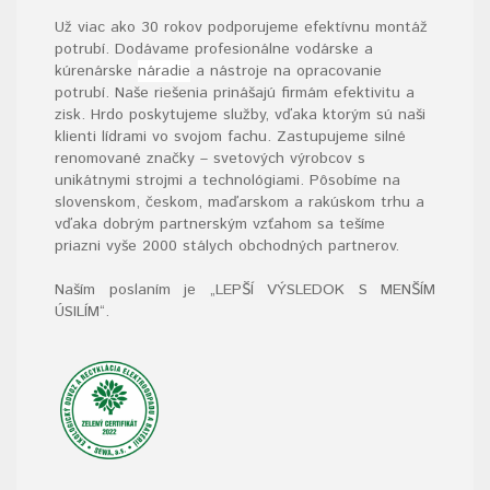
Už viac ako 30 rokov podporujeme efektívnu montáž
potrubí. Dodávame profesionálne vodárske a
kúrenárske
náradie
a nástroje na opracovanie
potrubí. Naše riešenia prinášajú firmám efektivitu a
zisk. Hrdo poskytujeme služby, vďaka ktorým sú naši
klienti lídrami vo svojom fachu. Zastupujeme silné
renomované značky – svetových výrobcov s
unikátnymi strojmi a technológiami. Pôsobíme na
slovenskom, českom, maďarskom a rakúskom trhu a
vďaka dobrým partnerským vzťahom sa tešíme
priazni vyše 2000 stálych obchodných partnerov.
Naším poslaním je „LEPŠÍ VÝSLEDOK S MENŠÍM
ÚSILÍM“
.