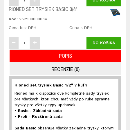
DO KOŠÍKA
RIONED SET TRYSIEK BASIC 3/4"
Kód:
262500000034
Cena bez DPH
Cena s DPH
DO KOŠÍKA
POPIS
RECENZIE (0)
Rioned set trysiek Basic 1/2" v kufri
Rioned má k dispozícii dve kompletné sady trysiek
pre všetkých, ktorí chcú mať vždy po ruke správne
trysky pre všetky typy upchávok.
• Basic - Základná sada
• Profi - Rozšírená sada
Sada Basic
obsahuje všetky základné trysky, ktorými