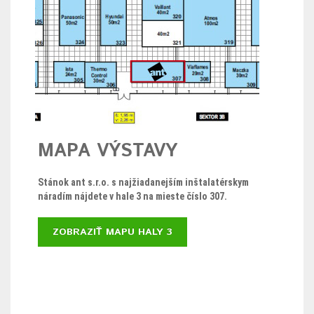
MAPA VÝSTAVY
Stánok ant s.r.o. s najžiadanejším inštalatérskym
náradím nájdete v hale 3 na mieste číslo 307.
ZOBRAZIŤ MAPU HALY 3