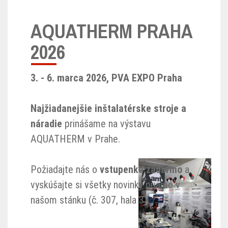
AQUATHERM PRAHA
2026
3. - 6. marca 2026, PVA EXPO Praha
Najžiadanejšie inštalatérske stroje a
náradie
prinášame na výstavu
AQUATHERM v Prahe.
Požiadajte nás o
vstupenku zadarmo
a
vyskúšajte si všetky novinky priamo v
našom stánku (č. 307, hala 3).