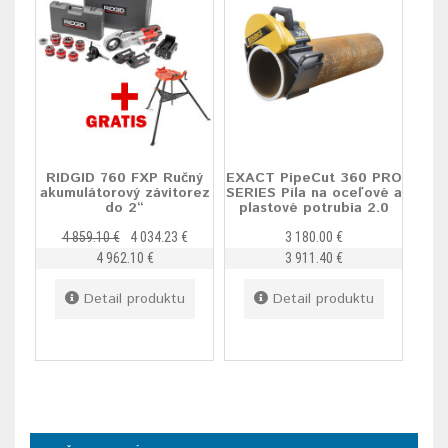
RIDGID 760 FXP Ručný
EXACT PipeCut 360 PRO
akumulátorový závitorez
SERIES Píla na oceľové a
do 2“
plastové potrubia 2.0
4 859.10 €
4 034.23 €
3 180.00 €
4 962.10 €
3 911.40 €
Detail produktu
Detail produktu