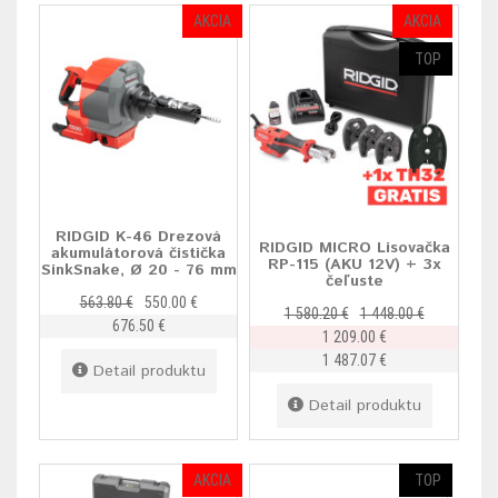
AKCIA
AKCIA
TOP
RIDGID K-46 Drezová
RIDGID MICRO Lisovačka
akumulátorová čistička
RP-115 (AKU 12V) + 3x
SinkSnake, Ø 20 - 76 mm
čeľuste
563.80 €
550.00 €
1 580.20 €
1 448.00 €
676.50 €
1 209.00 €
1 487.07 €
Detail produktu
Detail produktu
AKCIA
TOP