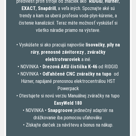
predviesť profi stroje od značiek ako
RIDGID
,
Hürner
,
EXACT
,
Snapdrill
, a veľa iných. Spoznajte aké sú
trendy a kam sa uberá profesia voda-plyn-kúrenie, a
čistenie kanalizácií. Teraz máte možnosť vyskúšať si
všetko náradie priamo na výstave.
• Vyskúšate si ako pracujú najnovšie
lisovačky
,
píly na
rúry
,
prenosné závitorezy
,
zváračky
elektrotvaroviek
a iné.
• NOVINKA •
Drezová AKU čistička K-46
od RIDGID.
• NOVINKA •
Odľahčené CNC zváračky na tupo
od
Hürner, napájané prenosnou elektrocentrálou HST
Powerpack
• Otestujete si novú verziu Manuálnej zváračky na tupo
EasyWeld 180
• NOVINKA •
Snapgroove
jedinečný adaptér na
drážkovanie iba pomocou uťahováku
• Získajte darček za návštevu a bonus na nákup.