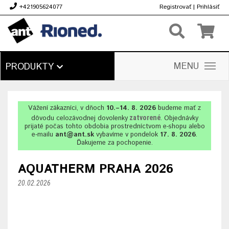
+421905624077
Registrovať
|
Prihlásiť
€
MENU
PRODUKTY
Vážení zákazníci, v dňoch
10.–14. 8. 2026
budeme mať z
dôvodu celozávodnej dovolenky
zatvorené
. Objednávky
prijaté počas tohto obdobia prostredníctvom e-shopu alebo
e-mailu
ant@ant.sk
vybavíme v pondelok
17. 8. 2026
.
Ďakujeme za pochopenie.
AQUATHERM PRAHA 2026
20.02.2026
Najžiadanejšie inštalatérske náradie prinášame na výstavu AQUATHERM v Nitre. Získajte vstupenku zadarmo, otestujte si inštalatérske náradie RIDGID, Hürner, EXACT a iné v našom stánku (č. 047, Pavilon F).