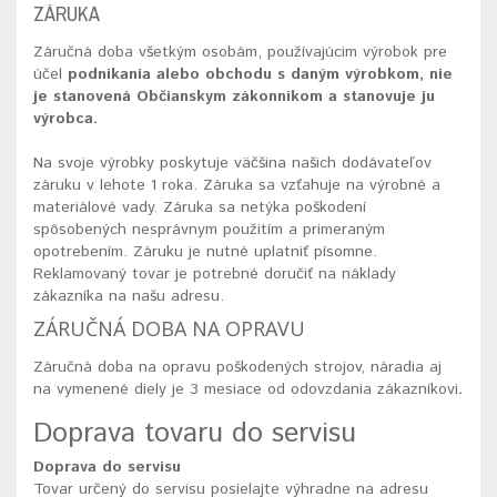
ZÁRUKA
Záručná doba všetkým osobám, používajúcim výrobok pre
účel
podnikania alebo obchodu s daným výrobkom, nie
je stanovená Občianskym zákonníkom a stanovuje ju
výrobca.
Na svoje výrobky poskytuje väčšina našich dodávateľov
záruku v lehote 1 roka. Záruka sa vzťahuje na výrobné a
materiálové vady. Záruka sa netýka poškodení
spôsobených nesprávnym použitím a primeraným
opotrebením. Záruku je nutné uplatniť písomne.
Reklamovaný tovar je potrebné doručiť na náklady
zákazníka na našu adresu.
ZÁRUČNÁ DOBA NA OPRAVU
Záručná doba na opravu poškodených strojov, náradia aj
na vymenené diely je 3 mesiace od odovzdania zákazníkovi
.
Doprava tovaru do servisu
Doprava do servisu
Tovar určený do servisu posielajte výhradne na adresu