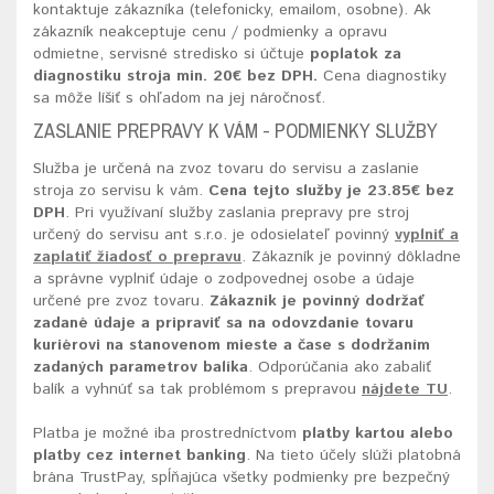
kontaktuje zákazníka (telefonicky, emailom, osobne). Ak
zákazník neakceptuje cenu / podmienky a opravu
odmietne, servisné stredisko si účtuje
poplatok za
diagnostiku stroja
min. 20€ bez DPH.
Cena diagnostiky
sa môže líšiť s ohľadom na jej náročnosť.
ZASLANIE PREPRAVY K VÁM - PODMIENKY SLUŽBY
Služba je určená na zvoz tovaru do servisu a zaslanie
stroja zo servisu k vám.
Cena tejto služby je 23.85€ bez
DPH
. Pri využívaní služby zaslania prepravy pre stroj
určený do servisu ant s.r.o. je odosielateľ povinný
vyplniť a
zaplatiť žiadosť o prepravu
. Zákazník je povinný dôkladne
a správne vyplniť údaje o zodpovednej osobe a údaje
určené pre zvoz tovaru.
Zákazník je povinný dodržať
zadané údaje a pripraviť sa na odovzdanie tovaru
kuriérovi na stanovenom mieste a čase s dodržaním
zadaných parametrov balíka
. Odporúčania ako zabaliť
balík a vyhnúť sa tak problémom s prepravou
nájdete TU
.
Platba je možné iba prostredníctvom
platby kartou alebo
platby cez internet banking
. Na tieto účely slúži platobná
brána TrustPay, spĺňajúca všetky podmienky pre bezpečný