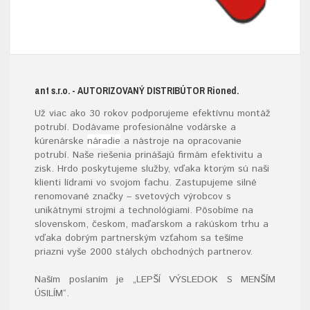
ant s.r.o.
- AUTORIZOVANÝ DISTRIBÚTOR R
ioned.
Už viac ako 30 rokov podporujeme efektívnu montáž
potrubí. Dodávame profesionálne vodárske a
kúrenárske
náradie
a nástroje na opracovanie
potrubí. Naše riešenia prinášajú firmám efektivitu a
zisk. Hrdo poskytujeme služby, vďaka ktorým sú naši
klienti lídrami vo svojom fachu. Zastupujeme silné
renomované značky – svetových výrobcov s
unikátnymi strojmi a technológiami. Pôsobíme na
slovenskom, českom, maďarskom a rakúskom trhu a
vďaka dobrým partnerským vzťahom sa tešíme
priazni vyše 2000 stálych obchodných partnerov.
Naším poslaním je „LEPŠÍ VÝSLEDOK S MENŠÍM
ÚSILÍM“
.