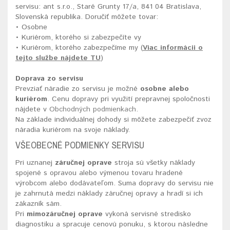
servisu: ant s.r.o., Staré Grunty 17/a, 841 04 Bratislava,
Slovenská republika. Doručiť môžete tovar:
• Osobne
• Kuriérom, ktorého si zabezpečíte vy
• Kuriérom, ktorého zabezpečíme my (
Viac informácii o
tejto službe nájdete TU
)
Doprava zo servisu
Prevziať náradie zo servisu je možné
osobne alebo
kuriérom
. Cenu dopravy pri využití prepravnej spoločnosti
nájdete v
Obchodných podmienkach
.
Na základe individuálnej dohody si môžete zabezpečiť zvoz
náradia kuriérom na svoje náklady.
VŠEOBECNÉ PODMIENKY SERVISU
Pri uznanej
záručnej oprave
stroja sú všetky náklady
spojené s opravou alebo výmenou tovaru hradené
výrobcom alebo dodávateľom. Suma dopravy do servisu nie
je zahrnutá medzi náklady záručnej opravy a hradí si ich
zákazník sám.
Pri
mimo
záručnej oprave
vykoná servisné stredisko
diagnostiku a spracuje cenovú ponuku, s ktorou následne