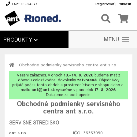
+421905624077
Registrovať
|
Prihlásiť
€
MENU
PRODUKTY
Obchodné podmienky servisného centra ant s.r.o.
Vážení zákazníci, v dňoch
10.–14. 8. 2026
budeme mať z
dôvodu celozávodnej dovolenky
zatvorené
. Objednávky
prijaté počas tohto obdobia prostredníctvom e-shopu alebo e-
mailu
ant@ant.sk
vybavíme v pondelok
17. 8. 2026
.
Ďakujeme za pochopenie.
Obchodné podmienky servisného
centra ant s.r.o.
SERVISNÉ STREDISKO
ant s.r.o.
IČO: 36363090