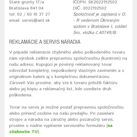
Staré grunty 17/a
IČDPH: SK2022192502
Bratislava 841 04
DIČ: 2022192502
tel: 02 / 60 10 37 27
Spoločnosť je zapísaná v O.
email: servis@ant.sk
- R vedenom Okresným
súdom v Bratislave I, oddiel
Sro, vložka č.40749/B.
REKLAMÁCIE A SERVIS NÁRADIA
V prípade reklamácie chybného alebo poškodeného tovaru
nám výrobok zašlite prepravnou spoločnosťou (kuriérom) na
našu adresu. Kupujúci je povinný reklamovaný tovar
odovzdať kompletný, nepoškodený vlastným zavinením a v
originálnom balení aj s kompletnou dokumentáciou.
Zároveň Vás prosíme, aby ste k tovaru priložili faktúru
alebo jej kópiu a reklamačný list, kde uvediete druh
poškodenia.
Tovar na servis je možné poslať prepravnou spoločnosťou
alebo priniesť osobne na našu predajňu. Pri zasielaní
strojov a náradia na záručný alebo pozáručný servis,
prosíme o riadne vyplnenie servisného formuláru (
na
stiahnutie TU
).