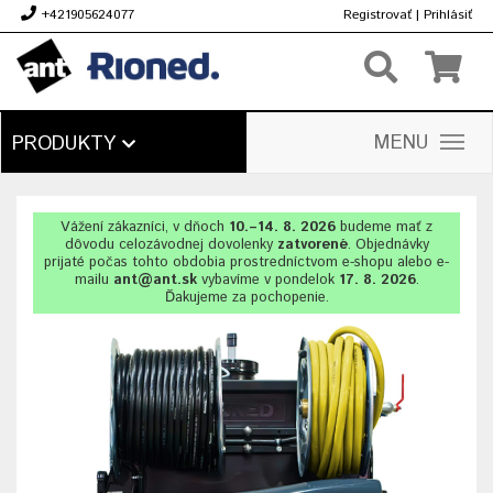
+421905624077
Registrovať
|
Prihlásiť
€
MENU
PRODUKTY
Vážení zákazníci, v dňoch
10.–14. 8. 2026
budeme mať z
dôvodu celozávodnej dovolenky
zatvorené
. Objednávky
prijaté počas tohto obdobia prostredníctvom e-shopu alebo e-
mailu
ant@ant.sk
vybavíme v pondelok
17. 8. 2026
.
Ďakujeme za pochopenie.