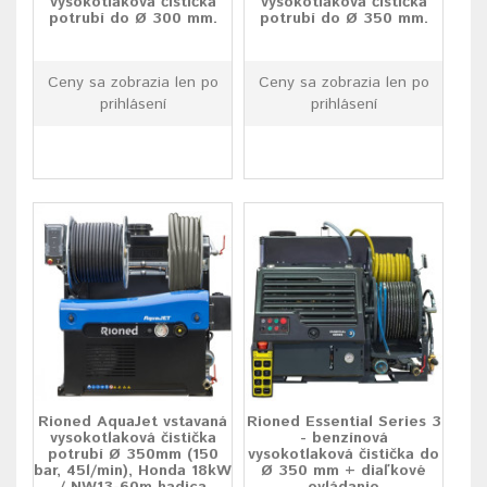
vysokotlaková čistička
vysokotlaková čistička
potrubí do Ø 300 mm.
potrubí do Ø 350 mm.
Ceny sa zobrazia len po
Ceny sa zobrazia len po
prihlásení
prihlásení
Rioned AquaJet vstavaná
Rioned Essential Series 3
vysokotlaková čistička
- benzínová
potrubí Ø 350mm (150
vysokotlaková čistička do
bar, 45l/min), Honda 18kW
Ø 350 mm + diaľkové