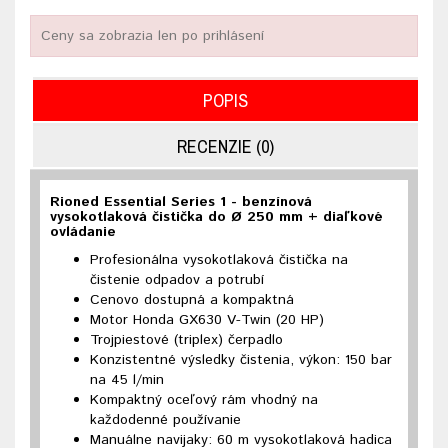
Ceny sa zobrazia len po prihlásení
POPIS
RECENZIE (0)
Rioned Essential Series 1 - benzínová
vysokotlaková čistička do Ø 250 mm + diaľkové
ovládanie
Profesionálna vysokotlaková čistička
na
čistenie odpadov a potrubí
Cenovo dostupná a kompaktná
Motor Honda GX630 V-Twin (20 HP)
Trojpiestové (triplex) čerpadlo
Konzistentné výsledky čistenia, výkon:
150 bar
na 45 l/min
Kompaktný oceľový rám
vhodný na
každodenné používanie
Manuálne navijaky:
60 m vysokotlaková hadica