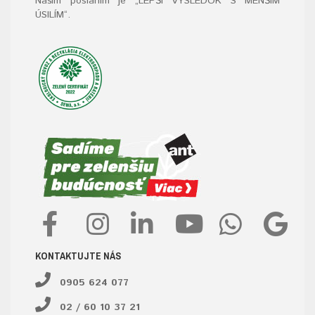
Naším poslaním je „LEPŠÍ VÝSLEDOK S MENŠÍM
ÚSILÍM“
.
KONTAKTUJTE NÁS
0905 624 077
02 / 60 10 37 21