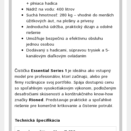
+
plniaca hadica
Nádrž na vodu:
400 litrov
Suchá hmotnosť:
280 kg
– vhodné do menších
úžitkových áut, na plošiny a prívesy
Jednoduchá údržba
, praktický dizajn a odolné
riešenie
Umožňuje
bezpečnú a efektívnu obsluhu
jednou osobou
Dodávaný s
hadicami
,
súpravou trysiek
a
5-
kanálovým diaľkovým ovládaním
Čistička
Essential Series 1
je ideálna ako vstupný
model pre profesionálov, ktorí začínajú, alebo pre
firmy rozširujúce svoj portfólio. Spája dostupnú cenu
so spoľahlivým vysokotlakovým výkonom, podloženým
desaťročiami skúseností a konštrukčného know-how
značky
Rioned
. Predstavuje praktické a spoľahlivé
riešenie pre komerčné krtkovanie a čistenie potrubí.
Technická špecifikácia