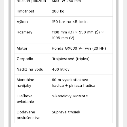
Rozsah použitia
Max. Ø 250 mm
Hmotnosť
280 kg
Výkon
150 bar na 45 l/min
Rozmery
1100 mm (D) × 950 mm (Š) ×
1095 mm (V)
Motor
Honda GX630 V-Twin (20 HP)
Čerpadlo
Trojpiestové (triplex)
Nádrž na vodu
400 litrov
Manuálne
60 m vysokotlaková
navijaky
hadica
+
plniaca hadica
Diaľkové
5-kanálový RioMote
ovládanie
Dodávané
Súprava trysiek
príslušenstvo